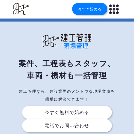
今すぐ始める
案件、
工程表も
スタッフ、
車両・機材も
一括管理
建工管理なら、
建設業界の
メンドウな
現場業務を
簡単に
解決できます！
今すぐ無料で始める
電話でお問い合わせ